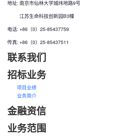
地址: 南京市仙林大学城纬地路9号
地址:
江苏生命科技创新园B3幢
电话: +86（0）25-85437759
传真: +86（0）25-85437511
联系我们
招标业务
项目业绩
业务简介
金融资信
业务范围