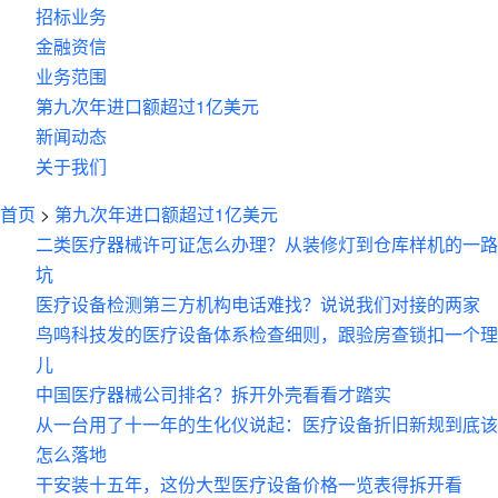
招标业务
金融资信
业务范围
第九次年进口额超过1亿美元
新闻动态
关于我们
首页
>
第九次年进口额超过1亿美元
二类医疗器械许可证怎么办理？从装修灯到仓库样机的一路
坑
医疗设备检测第三方机构电话难找？说说我们对接的两家
鸟鸣科技发的医疗设备体系检查细则，跟验房查锁扣一个理
儿
中国医疗器械公司排名？拆开外壳看看才踏实
从一台用了十一年的生化仪说起：医疗设备折旧新规到底该
怎么落地
干安装十五年，这份大型医疗设备价格一览表得拆开看