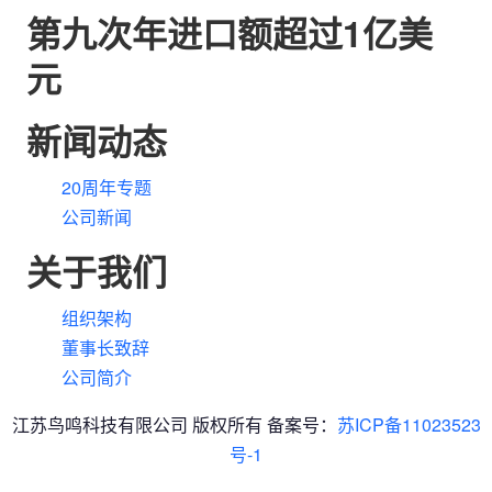
第九次年进口额超过1亿美
元
新闻动态
20周年专题
公司新闻
关于我们
组织架构
董事长致辞
公司简介
江苏鸟鸣科技有限公司 版权所有 备案号：
苏ICP备11023523
号-1