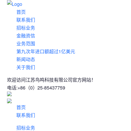
首页
联系我们
招标业务
金融资信
业务范围
第九次年进口额超过1亿美元
新闻动态
关于我们
欢迎访问江苏鸟鸣科技有限公司官方网站！
电话:
+86（0）25-85437759
首页
联系我们
招标业务