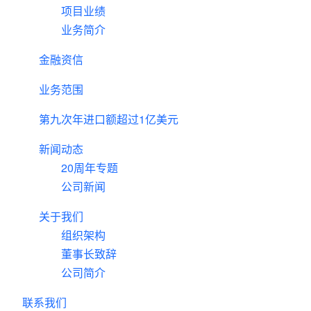
项目业绩
业务简介
金融资信
业务范围
第九次年进口额超过1亿美元
新闻动态
20周年专题
公司新闻
关于我们
组织架构
董事长致辞
公司简介
联系我们