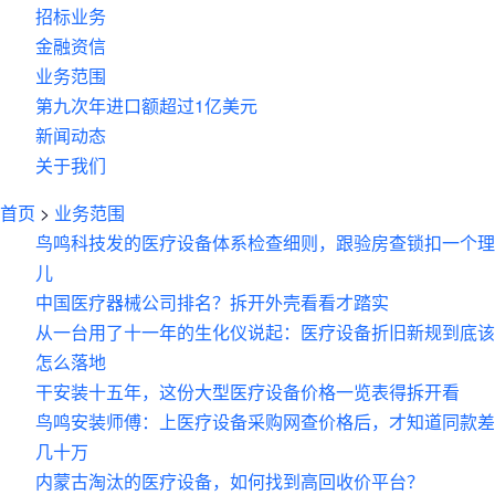
招标业务
金融资信
业务范围
第九次年进口额超过1亿美元
新闻动态
关于我们
首页
>
业务范围
鸟鸣科技发的医疗设备体系检查细则，跟验房查锁扣一个理
儿
中国医疗器械公司排名？拆开外壳看看才踏实
从一台用了十一年的生化仪说起：医疗设备折旧新规到底该
怎么落地
干安装十五年，这份大型医疗设备价格一览表得拆开看
鸟鸣安装师傅：上医疗设备采购网查价格后，才知道同款差
几十万
内蒙古淘汰的医疗设备，如何找到高回收价平台？