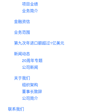
项目业绩
业务简介
金融资信
业务范围
第九次年进口额超过1亿美元
新闻动态
20周年专题
公司新闻
关于我们
组织架构
董事长致辞
公司简介
联系我们