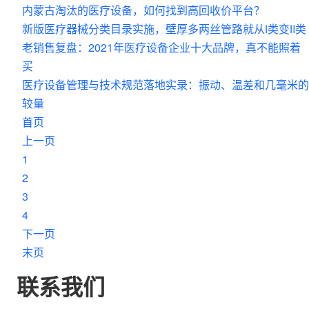
内蒙古淘汰的医疗设备，如何找到高回收价平台？
新版医疗器械分类目录实施，壁厚多两丝管路就从Ⅰ类变Ⅱ类
老销售复盘：2021年医疗设备企业十大品牌，真不能照着
买
医疗设备管理与技术规范落地实录：振动、温差和几毫米的
较量
首页
上一页
1
2
3
4
下一页
末页
联系我们